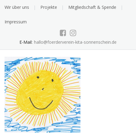
Skip
Wir über uns
Projekte
Mitgliedschaft & Spende
to
content
Impressum
E-Mail:
hallo@foerderverein-kita-sonnenschein.de